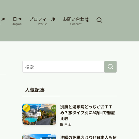
シア
日本
プロフィール
お問い合わせ
a
Japan
Profile
Contact
人気記事
別府と湯布院どっちがおすす
め？旅タイプ別に5項目で徹底
比較
日本
沖縄の免税店はなぜ日本人も使