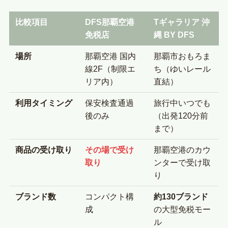
比較項目
DFS那覇空港
Tギャラリア 沖
免税店
縄 BY DFS
場所
那覇空港 国内
那覇市おもろま
線2F（制限エ
ち（ゆいレール
リア内）
直結）
利用タイミング
保安検査通過
旅行中いつでも
後のみ
（出発120分前
まで）
商品の受け取り
その場で受け
那覇空港のカウ
取り
ンターで受け取
り
ブランド数
コンパクト構
約130ブランド
成
の大型免税モー
ル