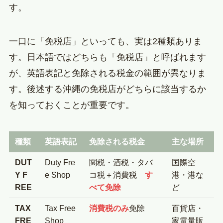
す。
一口に「免税店」といっても、実は2種類ありま
す。日本語ではどちらも「免税店」と呼ばれます
が、英語表記と免除される税金の範囲が異なりま
す。後述する沖縄の免税店がどちらに該当するか
を知っておくことが重要です。
種類
英語表記
免除される税金
主な場所
DUT
Duty Fre
関税・酒税・タバ
国際空
Y F
e Shop
コ税＋消費税
す
港・港な
REE
べて免除
ど
TAX
Tax Free
消費税のみ
免除
百貨店・
FRE
Shop
家電量販