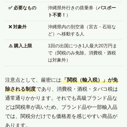
✅ 必要なもの
沖縄県外行きの搭乗券（
パスポー
ト不要！
）
❌ 対象外
沖縄県内の別空港（宮古・石垣な
ど）へ移動する人
⚠️ 購入上限
1回の出国につき1人最大20万円ま
で（関税のみ免除。消費税・酒税
は対象外）
注意点として、厳密には
「関税（輸入税）」が免
除される制度
であり、消費税・酒税・タバコ税は
通常通りかかります。それでも高級ブランド品な
どは関税率が高いため、ブランド品や一部輸入品
では、関税分だけでも価格差を感じやすい商品が
あります。