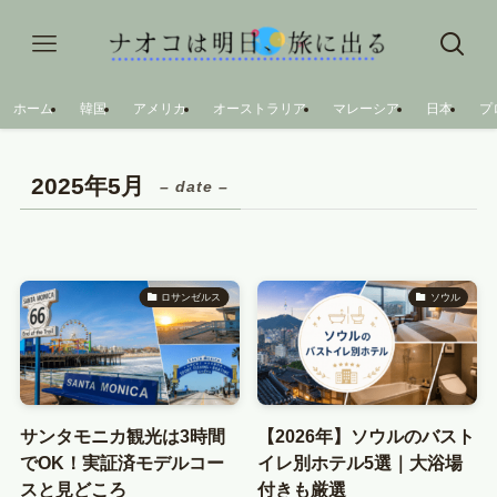
ホーム
韓国
アメリカ
オーストラリア
マレーシア
日本
プ
2025年5月
– date –
ロサンゼルス
ソウル
サンタモニカ観光は3時間
【2026年】ソウルのバスト
でOK！実証済モデルコー
イレ別ホテル5選｜大浴場
スと見どころ
付きも厳選