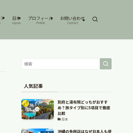
シア
日本
プロフィール
お問い合わせ
a
Japan
Profile
Contact
人気記事
別府と湯布院どっちがおすす
め？旅タイプ別に5項目で徹底
比較
日本
沖縄の免税店はなぜ日本人も使