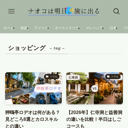
ホーム
韓国
アメリカ
オーストラリア
マレーシア
日本
プ
ショッピング
– tag –
ソウル
ソウル
狎鴎亭ロデオは何がある？
【2026年】仁寺洞と益善洞
見どころ8選とカロスキル
の違いを比較！半日はしご
との違い
コースも