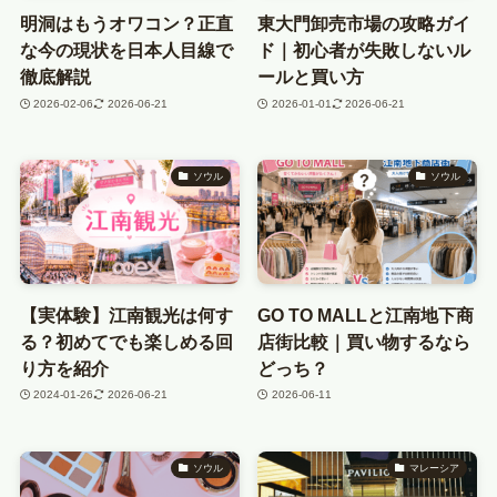
明洞はもうオワコン？正直
東大門卸売市場の攻略ガイ
な今の現状を日本人目線で
ド｜初心者が失敗しないル
徹底解説
ールと買い方
2026-02-06
2026-06-21
2026-01-01
2026-06-21
ソウル
ソウル
【実体験】江南観光は何す
GO TO MALLと江南地下商
る？初めてでも楽しめる回
店街比較｜買い物するなら
り方を紹介
どっち？
2024-01-26
2026-06-21
2026-06-11
ソウル
マレーシア