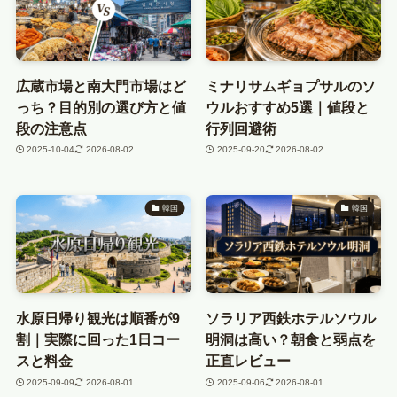
広蔵市場と南大門市場はど
ミナリサムギョプサルのソ
っち？目的別の選び方と値
ウルおすすめ5選｜値段と
段の注意点
行列回避術
2025-10-04
2026-08-02
2025-09-20
2026-08-02
韓国
韓国
水原日帰り観光は順番が9
ソラリア西鉄ホテルソウル
割｜実際に回った1日コー
明洞は高い？朝食と弱点を
スと料金
正直レビュー
2025-09-09
2026-08-01
2025-09-06
2026-08-01