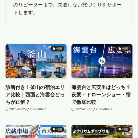
のリピーターまで、失敗しない旅づくりをサポー
トします。
韓国
韓国
診断付き！釜山の宿泊エリ
海雲台と広安里はどっち？
ア比較｜西面と海雲台どっ
夜景・ドローンショー・宿
ちが正解？
で徹底比較
2025-10-25
2026-08-04
2025-10-11
2026-08-02
韓国
韓国