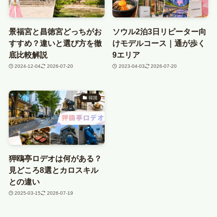
景福宮と昌徳宮どっちがお
ソウル2泊3日リピーター向
すすめ？違いと選び方を徹
けモデルコース｜通が歩く
底比較解説
9エリア
2024-12-04
2026-07-20
2023-04-03
2026-07-20
韓国
狎鴎亭ロデオは何がある？
見どころ8選とカロスキル
との違い
2025-03-15
2026-07-19