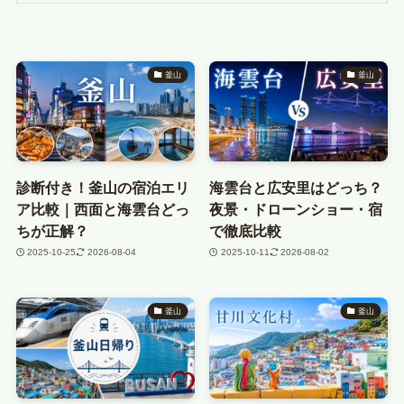
釜山
釜山
診断付き！釜山の宿泊エリ
海雲台と広安里はどっち？
ア比較｜西面と海雲台どっ
夜景・ドローンショー・宿
ちが正解？
で徹底比較
2025-10-25
2026-08-04
2025-10-11
2026-08-02
釜山
釜山