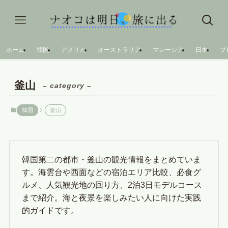
ホーム
韓国
アメリカ
オーストラリア
マレーシア
日本
プ
釜山
– category –
韓国
釜山
韓国第二の都市・釜山の観光情報をまとめていま
す。海雲台や西面などの宿泊エリア比較、必食グ
ルメ、人気観光地の回り方、2泊3日モデルコース
まで紹介。海と夜景を楽しみたい人に向けた実践
的ガイドです。