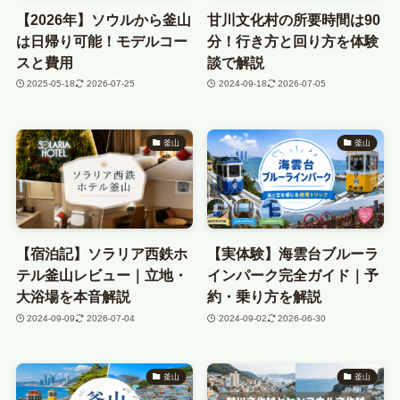
【2026年】ソウルから釜山
甘川文化村の所要時間は90
は日帰り可能！モデルコー
分！行き方と回り方を体験
スと費用
談で解説
2025-05-18
2026-07-25
2024-09-18
2026-07-05
釜山
釜山
【宿泊記】ソラリア西鉄ホ
【実体験】海雲台ブルーラ
テル釜山レビュー｜立地・
インパーク完全ガイド｜予
大浴場を本音解説
約・乗り方を解説
2024-09-09
2026-07-04
2024-09-02
2026-06-30
釜山
釜山