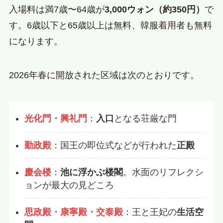
入場料は満7歳〜64歳が
3,000ウォン（約350円）
で
す。6歳以下と65歳以上は無料、韓服着用者も無料
になります。
2026年春に開放された区域は次のとおりです。
光化門・興礼門
：
入口
となる荘厳な門
勤政殿
：国王の即位式などが行われた
正殿
慶会楼
：
池に浮かぶ楼閣
。水面のリフレクシ
ョンが最大の見どころ
思政殿・康寧殿・交泰殿
：王と王妃の
生活空