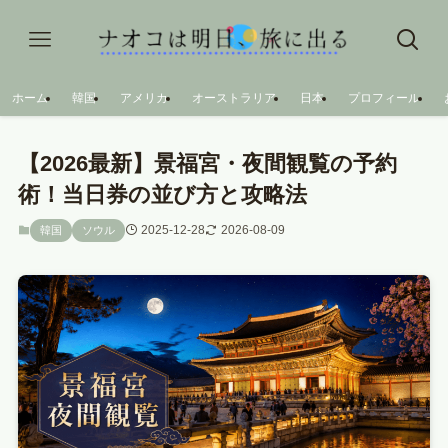
ホーム
韓国
アメリカ
オーストラリア
日本
プロフィール
【2026最新】景福宮・夜間観覧の予約
術！当日券の並び方と攻略法
2025-12-28
2026-08-09
韓国
ソウル