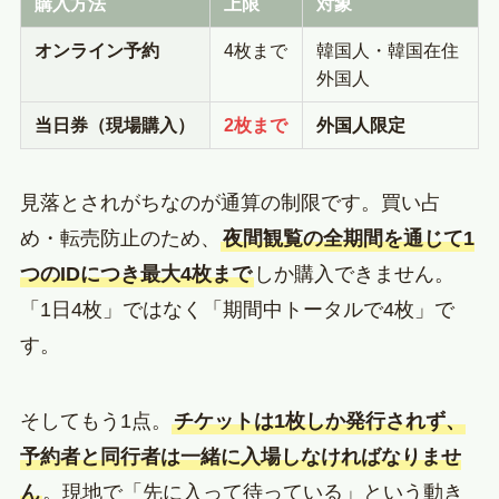
購入方法
上限
対象
オンライン予約
4枚まで
韓国人・韓国在住
外国人
当日券（現場購入）
2枚まで
外国人限定
見落とされがちなのが通算の制限です。買い占
め・転売防止のため、
夜間観覧の全期間を通じて1
つのIDにつき最大4枚まで
しか購入できません。
「1日4枚」ではなく「期間中トータルで4枚」で
す。
そしてもう1点。
チケットは1枚しか発行されず、
予約者と同行者は一緒に入場しなければなりませ
ん
。現地で「先に入って待っている」という動き