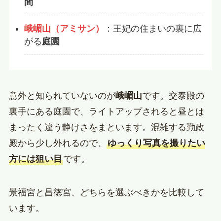
間
峨嵋山（アミサン）
：王妃の住まいの裏に広
がる
庭園
意外と知られていないのが
峨嵋山
です。交泰殿の
裏手にある庭園で、ライトアップされると昼とは
まったく違う静けさをまといます。混雑する勤政
殿から少し外れるので、
ゆっくり写真を撮りたい
方には狙い目
です。
景福宮と昌徳宮、どちらを選ぶべきかを比較して
います。