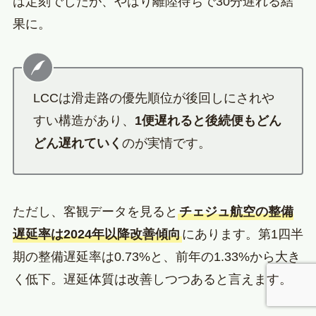
は定刻でしたが、やはり離陸待ちで30分遅れる結
果に。
LCCは滑走路の優先順位が後回しにされや
すい構造があり、
1便遅れると後続便もどん
どん遅れていく
のが実情です。
ただし、客観データを見ると
チェジュ航空の整備
遅延率は2024年以降改善傾向
にあります。第1四半
期の整備遅延率は0.73%と、前年の1.33%から大き
く低下。遅延体質は改善しつつあると言えます。