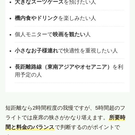
大きなスーツケース
を預けたい人
機内食やドリンク
を楽しみたい人
個人モニターで
映画を観たい
人
小さなお子様連れ
で快適性を重視したい人
長距離路線（東南アジアやオセアニア）
を利
用予定の人
短距離なら2時間程度の我慢ですが、5時間超のフ
ライトでは座席の狭さがかなり堪えます。
所要時
間と料金のバランス
で判断するのがポイントで