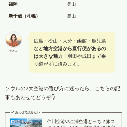
福岡
釜山
新千歳（札幌）
釜山
広島・松山・大分・函館・鹿児島
など
地方空港から直行便があるの
ナオコ
は大きな魅力
！羽田や成田まで乗
り継がずに済みます。
ソウルの2大空港の選び方に迷ったら、こちらの記
事もあわせてどうぞ👇
あわせて読みたい
仁川空港vs金浦空港どっち？旅ス