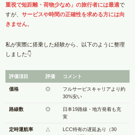
重視で短距離・荷物少なめ」の旅行者には最適
で
すが、
サービスや時間の正確性を求める方には向
きません
。
私が実際に搭乗した経験から、以下のように整理
しました👇
評価項目
評価
コメント
価格
◎
フルサービスキャリアより約
30%安い
路線数
◎
日本19路線・地方発着も充
実
定時運航率
△
LCC特有の遅延あり（30