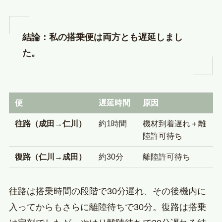
結論：私の搭乗便は両方とも遅延しまし
た。
便
遅延時間
原因
往路（成田→仁川）
約1時間
機材到着遅れ＋離
陸許可待ち
復路（仁川→成田）
約30分
離陸許可待ち
往路は搭乗時間の段階で30分遅れ、その後機内に
入ってからもさらに離陸待ちで30分。復路は搭乗