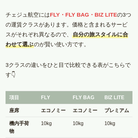
チェジュ航空には
FLY・FLY BAG・BIZ LITE
の3つ
の運賃クラスがあります。価格と含まれるサービ
スがそれぞれ異なるので、
自分の旅スタイルに合
わせて選ぶ
のが賢い使い方です。
3クラスの違いをひと目で比較できる表がこちらで
す👇
項目
FLY
FLY BAG
BIZ LITE
座席
エコノミー
エコノミー
プレミアム
機内手荷
10kg
10kg
10kg
物