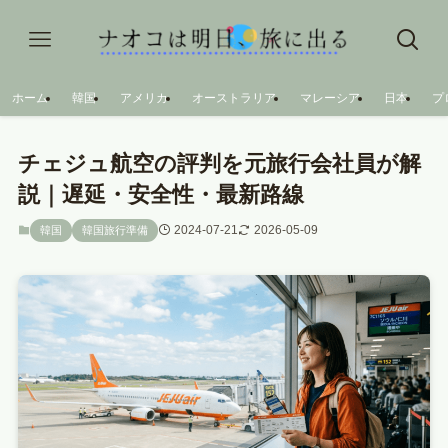
ホーム
韓国
アメリカ
オーストラリア
マレーシア
日本
プ
チェジュ航空の評判を元旅行会社員が解
説｜遅延・安全性・最新路線
2024-07-21
2026-05-09
韓国
韓国旅行準備