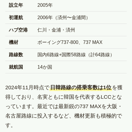
設立年
2005年
初運航
2006年（済州〜金浦間）
ハブ空港
仁川・金浦・済州
機材
ボーイング737-800、737 MAX
路線数
国内6路線+国際58路線（計64路線）
就航国
14か国
2024年11月時点で
日韓路線の搭乗客数は1位
を獲
得しており、名実ともに韓国を代表するLCCとな
っています。最近では最新鋭の737 MAXを大阪・
名古屋路線に投入するなど、機材更新も積極的で
す。