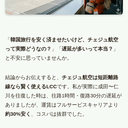
「
韓国旅行を安く済ませたいけど、チェジュ航空
って実際どうなの？
」「
遅延が多いって本当？
」
と不安に思っていませんか。
結論からお伝えすると、
チェジュ航空は短距離路
線なら賢く使えるLCC
です。私が実際に成田〜仁
川を往復した時は、往路1時間・復路30分の遅延が
ありましたが、運賃はフルサービスキャリアより
約30%安く
、コスパは抜群でした。