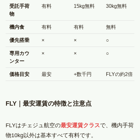
受託手荷
有料
15kg無料
30kg無料
物
機内食
有料
有料
無料
優先搭乗
×
×
○
専用カウ
×
×
○
ンター
価格目安
最安
+数千円
FLYの約2倍
FLY｜最安運賃の特徴と注意点
FLYはチェジュ航空の
最安運賃クラス
で、機内手荷
物10kg以外は基本すべて有料です。