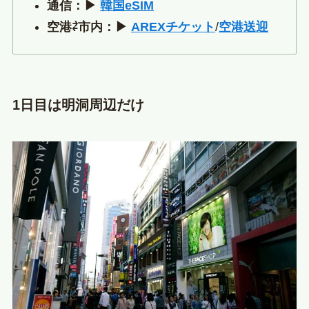
通信：▶︎
韓国eSIM
空港⇄市内：▶︎
AREXチケット
/
空港送迎
1日目は明洞周辺だけ