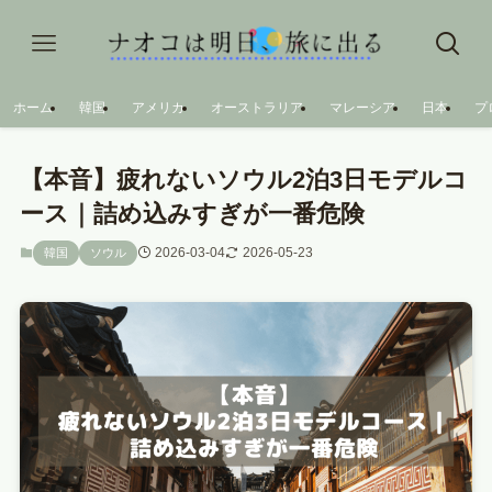
ホーム
韓国
アメリカ
オーストラリア
マレーシア
日本
プ
【本音】疲れないソウル2泊3日モデルコ
ース｜詰め込みすぎが一番危険
2026-03-04
2026-05-23
韓国
ソウル