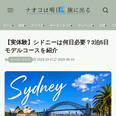
ホーム
韓国
アメリカ
オーストラリア
マレーシア
日本
プ
【実体験】シドニーは何日必要？3泊5日
モデルコースを紹介
2023-10-27
2026-06-10
オーストラリア